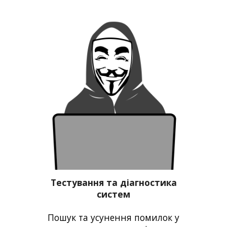
Тестування та діагностика
систем
Пошук
та усу
нення
помил
ок
у