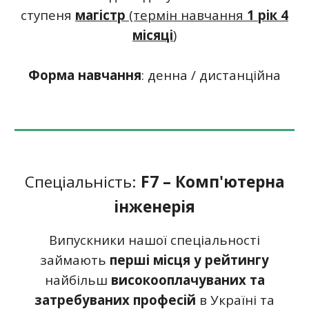
ступеня
магістр
(термін навчання
1 рік 4
місяці
)
Форм
а
навчання
:
денна
/
дистанційна
Спеціальність:
F7
– Комп'ютерна
інженерія
Випускники нашої спеціальності
займають
перші місця у рейтингу
найбільш
високооплачуваних та
затребуваних професій
в Україні та