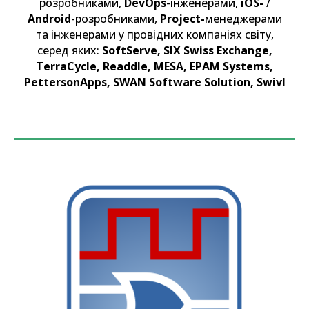
розробниками
,
DevOps
-інженерами
,
iOS-
/
Android
-
розробниками
,
Project-
менеджерами
та
інженерами
у провідних компаніях світу,
серед яких:
SoftServe, SIX Swiss Exchange,
TerraCycle, Readdle, MESA, EPAM Systems,
PettersonApps, SWAN Software Solution, Swivl