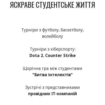
ЯСКРАВЕ СТУДЕНТСЬКЕ ЖИТТЯ
Турніри з
футболу
,
баскетболу
,
волейболу
Т
урніри з
кіберсп
орту:
Dota 2
,
Co
unter Strike
Щорічна гра між студентами
"Битва інтелектів"
Зустрічі з представниками
провідних ІТ-компаній